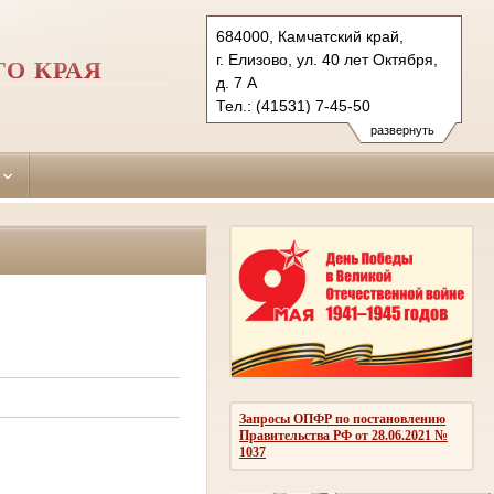
684000, Камчатский край,
г. Елизово, ул. 40 лет Октября,
О КРАЯ
д. 7 А
Тел.: (41531) 7-45-50
7-45-00 факс
развернуть
elizovsky.kam@sudrf.ru
Запросы ОПФР по постановлению
Правительства РФ от 28.06.2021 №
1037