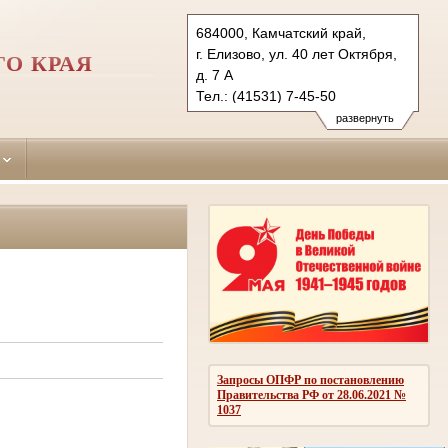
684000, Камчатский край,
г. Елизово, ул. 40 лет Октября,
О КРАЯ
д. 7 А
Тел.: (41531) 7-45-50
7-45-00 факс
развернуть
elizovsky.kam@sudrf.ru
Запросы ОПФР по постановлению
Правительства РФ от 28.06.2021 №
1037