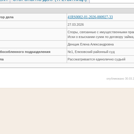
41RS0002-01-2026-000927-33
ор дела
27.03.2026
Споры, связанные с имущественными пр
Иски о взыскании сумм по договору займа
Денщик Елена Александровна
обособленного подразделения
№1, Елизовский районный суд
ла
Рассматривается единолично судьей
опубликовано 30.03.2