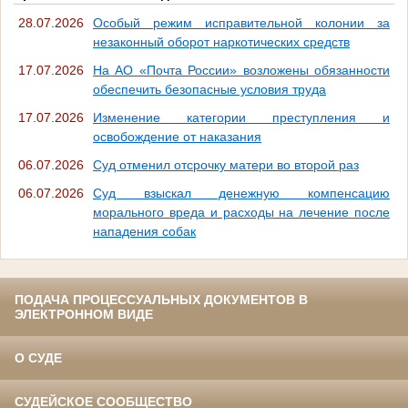
28.07.2026
Особый режим исправительной колонии за
незаконный оборот наркотических средств
17.07.2026
На АО «Почта России» возложены обязанности
обеспечить безопасные условия труда
17.07.2026
Изменение категории преступления и
освобождение от наказания
06.07.2026
Суд отменил отсрочку матери во второй раз
06.07.2026
Суд взыскал денежную компенсацию
морального вреда и расходы на лечение после
нападения собак
ПОДАЧА ПРОЦЕССУАЛЬНЫХ ДОКУМЕНТОВ В
ЭЛЕКТРОННОМ ВИДЕ
О СУДЕ
СУДЕЙСКОЕ СООБЩЕСТВО