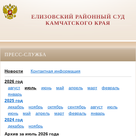
ЕЛИЗОВСКИЙ РАЙОННЫЙ СУД
КАМЧАТСКОГО КРАЯ
ПРЕСС-СЛУЖБА
Новости
Контактная информация
2026 год
август
июль
июнь
май
апрель
март
февраль
январь
2025 год
декабрь
ноябрь
октябрь
сентябрь
август
июль
июнь
май
апрель
март
февраль
январь
2024 год
декабрь
ноябрь
Архив за июль 2026 года