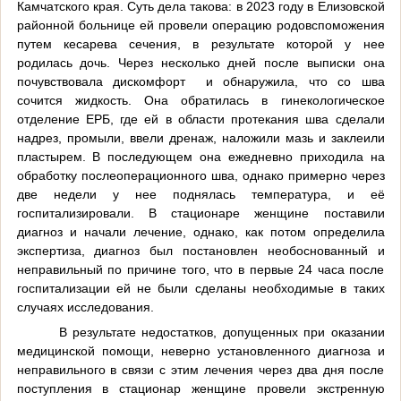
Камчатского края. Суть дела такова: в 2023 году в Елизовской
районной больнице ей провели операцию родовспоможения
путем кесарева сечения, в результате которой у нее
родилась дочь. Через несколько дней после выписки она
почувствовала дискомфорт и обнаружила, что со шва
сочится жидкость. Она обратилась в гинекологическое
отделение ЕРБ, где ей в области протекания шва сделали
надрез, промыли, ввели дренаж, наложили мазь и заклеили
пластырем. В последующем она ежедневно приходила на
обработку послеоперационного шва, однако примерно через
две недели у нее поднялась температура, и её
госпитализировали. В стационаре женщине поставили
диагноз и начали лечение, однако, как потом определила
экспертиза, диагноз был постановлен необоснованный и
неправильный по причине того, что в первые 24 часа после
госпитализации ей не были сделаны необходимые в таких
случаях исследования.
В результате недостатков, допущенных при оказании
медицинской помощи, неверно установленного диагноза и
неправильного в связи с этим лечения через два дня после
поступления в стационар женщине провели экстренную