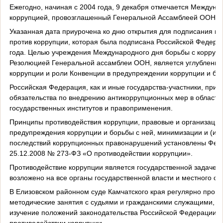
Ежегодно, начиная с 2004 года, 9 декабря отмечается Междуна
коррупцией, провозглашенный Генеральной Ассамблеей ООН.
Указанная дата приурочена ко дню открытия для подписания в
против коррупции, которая была подписана Российской Федера
года. Целью учреждения Международного дня борьбы с коррупци
Резолюцией Генеральной ассамблеи ООН, является углублени
коррупции и роли Конвенции в предупреждении коррупции и бор
Российская Федерация, как и иные государства-участники, прин
обязательства по внедрению антикоррупционных мер в области 
государственных институтов и правоприменения.
Принципы противодействия коррупции, правовые и организаци
предупреждения коррупции и борьбы с ней, минимизации и (ил
последствий коррупционных правонарушений установлены Фед
25.12.2008 № 273-ФЗ «О противодействии коррупции».
Противодействие коррупции является государственной задачей
возложено на все органы государственной власти и местного с
В Елизовском районном суде Камчатского края регулярно прово
методические занятия с судьями и гражданскими служащими, ц
изучение положений законодательства Российской Федерации и
противодействии коррупции.