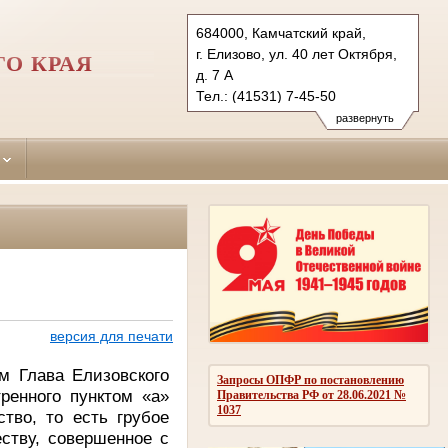
684000, Камчатский край,
г. Елизово, ул. 40 лет Октября,
О КРАЯ
д. 7 А
Тел.: (41531) 7-45-50
7-45-00 факс
развернуть
elizovsky.kam@sudrf.ru
версия для печати
м Глава Елизовского
Запросы ОПФР по постановлению
ренного пунктом «а»
Правительства РФ от 28.06.2021 №
1037
тво, то есть грубое
ству, совершенное с