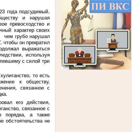
 года подсудимый,
бществу и нарушая
вое превосходство и
чный характер своих
, чем грубо нарушал
, чтобы он прекратил
одолжал выражаться
ледствии, используя
рпевшему с силой три
лиганство, то есть
ажение к обществу,
нения, связанное с
ка.
овал его действия,
анство, связанное с
о порядка, а также
ые обстоятельства не