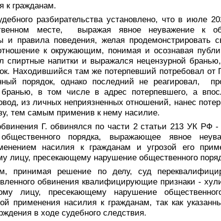
 к гражданам.
 разбирательства установлено, что в июле 2023
твенном месте, выражая явное неуважение к о
 и правила поведения, желая продемонстрировать с
отношение к окружающим, понимая и осознавая публи
ял спиртные напитки и выражался нецензурной бранью
к. Находившийся там же потерпевший потребовал от Г
нный порядок, однако последний не реагировал, пр
 бранью, в том числе в адрес потерпевшего, а впос
вод, из личных неприязненных отношений, нанес поте
ову, тем самым применив к нему насилие.
я Г. обвинялся по части 2 статьи 213 УК РФ - ху
общественного порядка, выражающее явное неув
менением насилия к гражданам и угрозой его приме
му лицу, пресекающему нарушение общественного поряд
, принимая решение по делу, суд переквалифицир
вленного обвинения квалифицирующие признаки - хулиг
ому лицу, пресекающему нарушение общественног
ой применения насилия к гражданам, так как указанн
рждения в ходе судебного следствия.