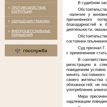
В судебном за
ПРОТИВОДЕЙСТВИЕ
Обстоятельст
КОРРУПЦИИ
наличие у виновно
причиненного пот
ОБРАЩЕНИЯ ГРАЖДАН
благодарностей и 
деятельности, оказа
ВНЕПРОЦЕССУАЛЬНЫЕ
ОБРАЩЕНИЯ
Обстоятельств
состоянии опьянения
Суд признал Г.
с применением стать
В соответстви
регистрацию в спе
поведением условно 
менять постоянного
своего жительства 
обязанностей; не п
употребление алкого
Мера пресечен
надлежащем поведени