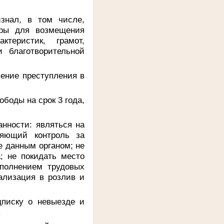
знал, в том числе,
еры для возмещения
теристик, грамот,
 благотворительной
шение преступления в
боды на срок 3 года,
анности: являться на
ляющий контроль за
е данным органом; не
; не покидать место
ыполнением трудовых
ализация в розлив и
дписку о невыезде и
.