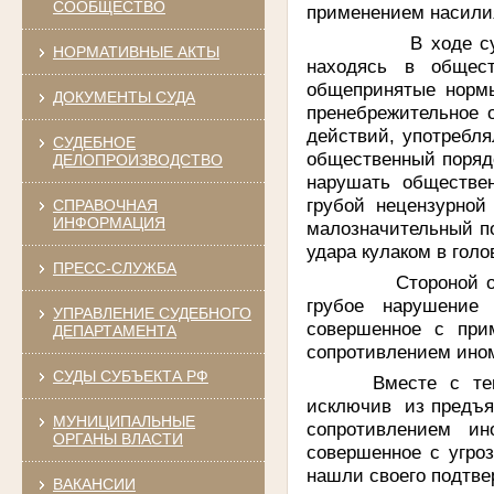
СООБЩЕСТВО
применением насилия
В ходе судебного
НОРМАТИВНЫЕ АКТЫ
находясь в общес
общепринятые нормы
ДОКУМЕНТЫ СУДА
пренебрежительное 
действий, употребл
СУДЕБНОЕ
общественный порядо
ДЕЛОПРОИЗВОДСТВО
нарушать обществе
грубой нецензурной
СПРАВОЧНАЯ
ИНФОРМАЦИЯ
малозначительный по
удара кулаком в гол
ПРЕСС-СЛУЖБА
Стороной обвинени
грубое нарушение 
УПРАВЛЕНИЕ СУДЕБНОГО
совершенное с при
ДЕПАРТАМЕНТА
сопротивлением ино
СУДЫ СУБЪЕКТА РФ
Вместе с тем
исключив из предъя
МУНИЦИПАЛЬНЫЕ
сопротивлением ин
ОРГАНЫ ВЛАСТИ
совершенное с угроз
нашли своего подтве
ВАКАНСИИ