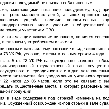
седании подсудимый не признал себя виновным.
вами, смягчающими наказание подсудимому, суд при
го троих малолетних детей, а также принятые м
ерпевшему ущерба, наличие положительных харак
благодарственных писем, участие в общественной и
ние помощи участникам СВО.
ом, отягчающим наказание виновного, является совер
, вызванном употреблением алкоголя.
 виновным и назначил ему наказание в виде лишения сво
и 73 УК РФ, условно, с испытательным сроком 4 года.
и с ч. 5 ст. 73 УК РФ на осужденного возложены обяз
циализированный государственный орган, осуществ
осужденного, с периодичностью и в дни, установленны
 места жительства без уведомления указанного органа
с 22 часов до 06 часов, если это не связано с в
осещать общественные места, в которых разрешена ре
льной продукции.
ия в виде содержания под стражей изменена на по
и. Осужденный освобождён из-под стражи в зале суда