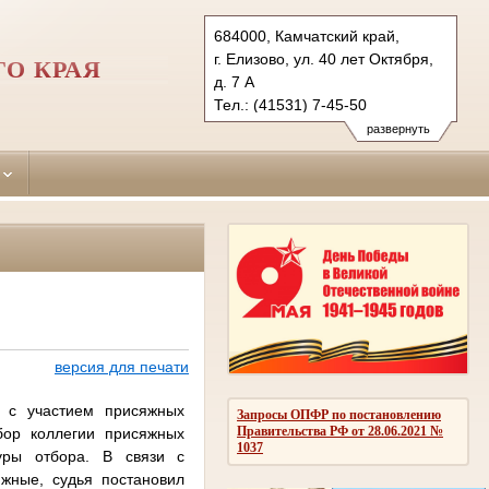
684000, Камчатский край,
г. Елизово, ул. 40 лет Октября,
О КРАЯ
д. 7 А
Тел.: (41531) 7-45-50
7-45-00 факс
развернуть
elizovsky.kam@sudrf.ru
версия для печати
 с участием присяжных
Запросы ОПФР по постановлению
Правительства РФ от 28.06.2021 №
бор коллегии присяжных
1037
дуры отбора. В связи с
жные, судья постановил