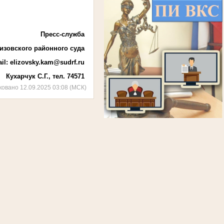
Пресс-служба
изовского районного суда
il
:
elizovsky.kam@sudrf.ru
Кухарчук С.Г., тел. 74571
ковано 12.09.2025 03:08 (МСК)