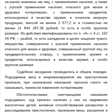
на ранее знакомых им лиц, с применением насилия, а также
с угрозой применения насилия, опасного для жизни и
здоровья потерпевших, с применением предметов,
используемых в качестве оружия, и похитили икорную
продукцию, массой не менее 2 577,2 кг и стоимостью не
менее 11 844 287,36 рублей, то есть в особо крупном
размере. Их действия квалифицированы по п. «б» ч. 4 ст. 162
УК РФ, – разбой, то есть нападение в целях хищения чужого
имущества, совершенное с угрозой применения насилия
опасного для жизни и здоровья, совершенный группой лиц по
предварительному сговору, с применением оружия и
предметов, используемых в качестве оружия, в особо
крупном размере.
Судебное заседание проводилось в общем порядке.
Подсудимые вину в инкриминируемом им преступлении
признали, при назначении наказания просили строго не
наказывать, принесли извинения потерпевшим.
Обстоятельствами, смягчающими наказание
подсудимых, суд признал наличие у них на иждивении
малолетних детей, активное способствование раскрытию и
расследованию преступления, признание вины, раскаяние в