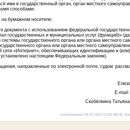
ься ими в государственный орган, орган местного самоупра
вумя способами:
 на бумажном носителе;
го документа с использованием федеральной государстве
ал государственных и муниципальных услуг (функций)» (да
системы государственного органа или органа местного са
осударственного органа или органа местного самоуправле
 сети «Интернет», обеспечивающих идентификацию и (или
е установлено настоящим Федеральным законом).
ащения, направленные по электронной почте, судом рассма
Елизо
E
-
mail
Скобёлкина Татьяна 
опубликовано 28.03.2025 02:00 (МСК), из