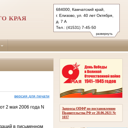
684000, Камчатский край,
г. Елизово, ул. 40 лет Октября,
О КРАЯ
д. 7 А
Тел.: (41531) 7-45-50
7-45-00 факс
развернуть
elizovsky.kam@sudrf.ru
версия для печати
от 2 мая 2006 года N
Запросы ОПФР по постановлению
Правительства РФ от 28.06.2021 №
1037
изаций в письменном