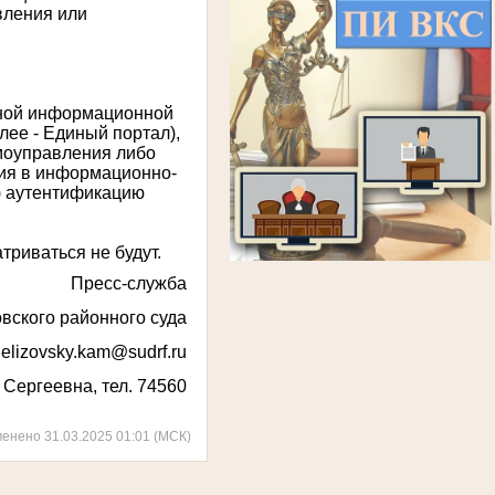
вления или
нной информационной
лее - Единый портал),
моуправления либо
ния в информационно-
) аутентификацию
триваться не будут.
Пресс-служба
вского районного суда
:
elizovsky.kam@sudrf.ru
Сергеевна, тел. 74560
менено 31.03.2025 01:01 (МСК)