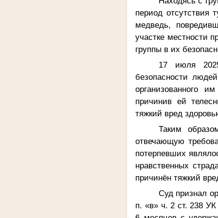
Находясь с гру
период отсутствия т
медведь, повредив
участке местности п
группы в их безопас
17 июля 2025
безопасности людей
организованного им
причинив ей телесн
тяжкий вред здоровь
Таким образо
отвечающую требова
потерпевших являло
нравственных страд
причинён тяжкий вре
Суд признал о
п. «в» ч. 2 ст. 238 
6 месяцев с удержа