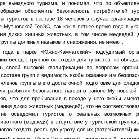
ре выездного туризма, и понимал, что по объекти
образом обеспечить безопасность потребителей тур
ы туристов в составе 18 человек в случае организаци
е Мутновской ГеоЭС, так как в летнее время года в ук
ния диких хищных животных, в том числе медведей, 
 группы должных навыков и снаряжения, не имеют.
 года в парке «Южно-Камчатский» подсудимый орга
нии бесед с группой он создал для туристов, не обл
ть своей высокой квалификации по вопросам органи
 составе групп и видимость якобы оказания им безопас
 членов группы в его достаточной подготовке для след
ля разбития безопасного лагеря в районе Мутновской
тов, что для пребывания в походе у него якобы имею
вания диких животных (медведей), что не соответствова
не осведомил туристов о реальных возможных р
ивотного (медведя) в отсутствие у туристской группы
могло создать реальную угрозу для их (потребителей) ж