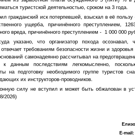
иматься туристской деятельностью, сроком на 3 год
ил гражданский иск потерпевшей, взыскал в её пользу 
венного ущерба, причинённого преступлением, 126
ого вреда, причинённого преступлением - 1 000 000 ру
суда указано, что организатор похода осознавал, 
е отвечает требованиям безопасности жизни и здоровья 
оснований самонадеянно рассчитывал на предотвращен
 к данным последствиям легкомысленно, поскол
ты на подготовку необходимого группе туристов сн
дающих их инструкторов-проводников.
конную силу не вступил и может быть обжалован в ус
8/2026)
Елизо
E-mail