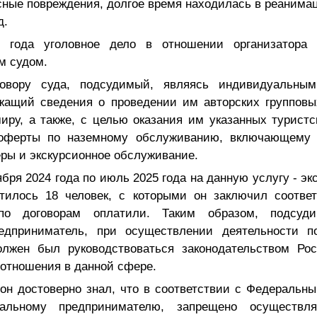
ные повреждения, долгое время находилась в реанима
д.
 года уголовное дело в отношении организатора 
м судом.
говору суда, подсудимый, являясь индивидуальным
жащий сведения о проведении им авторских группов
иру, а также, с целью оказания им указанных туристс
 оферты по наземному обслуживанию, включающему 
ры и экскурсионное обслуживание.
ября 2024 года по июль 2025 года на данную услугу - эк
атилось 18 человек, с которыми он заключил соотве
по договорам оплатили. Таким образом, подсуд
едприниматель, при осуществлении деятельности п
олжен был руководствоваться законодательством Ро
отношения в данной сфере.
 он достоверно знал, что в соответствии с Федераль
альному предпринимателю, запрещено осуществля