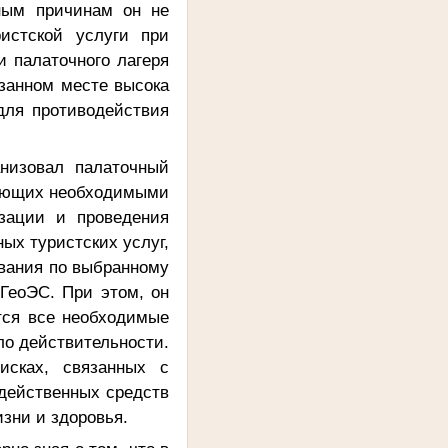
вным причинам он не
истской услуги при
и палаточного лагеря
азанном месте высока
для противодействия
низовал палаточный
адающих необходимыми
зации и проведения
ных туристских услуг,
ования по выбранному
 ГеоЭС. При этом, он
тся все необходимые
ло действительности.
исках, связанных с
 действенных средств
изни и здоровья.