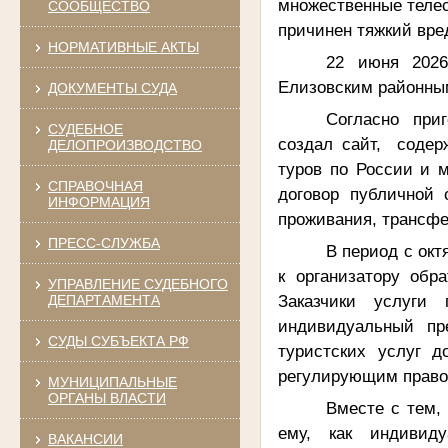
множественные телес
СООБЩЕСТВО
причинен тяжкий вре
НОРМАТИВНЫЕ АКТЫ
22 июня 2026
Елизовским районны
ДОКУМЕНТЫ СУДА
Согласно при
СУДЕБНОЕ
создал сайт, содер
ДЕЛОПРОИЗВОДСТВО
туров по России и м
СПРАВОЧНАЯ
договор публичной
ИНФОРМАЦИЯ
проживания, трансфе
ПРЕСС-СЛУЖБА
В период с окт
к организатору обр
УПРАВЛЕНИЕ СУДЕБНОГО
Заказчики услуги 
ДЕПАРТАМЕНТА
индивидуальный пр
СУДЫ СУБЪЕКТА РФ
туристских услуг д
регулирующим право
МУНИЦИПАЛЬНЫЕ
ОРГАНЫ ВЛАСТИ
Вместе с тем,
ему, как индивиду
ВАКАНСИИ