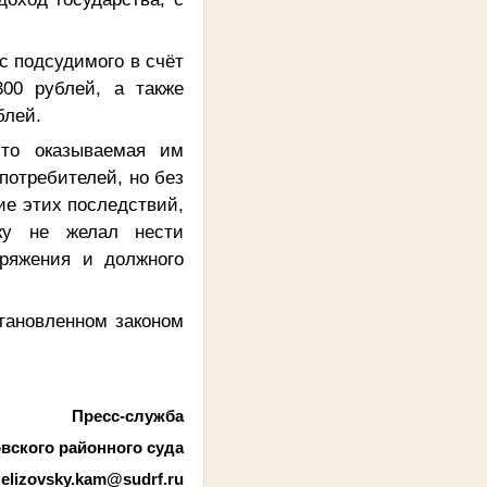
а.
с подсудимого в счёт
300 рублей, а также
блей.
что оказываемая им
потребителей, но без
ие этих последствий,
ьку не желал нести
аряжения и должного
тановленном законом
Пресс-служба
вского районного суда
:
elizovsky.kam@sudrf.ru