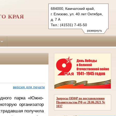
684000, Камчатский край,
г. Елизово, ул. 40 лет Октября,
О КРАЯ
д. 7 А
Тел.: (41531) 7-45-50
7-45-00 факс
развернуть
elizovsky.kam@sudrf.ru
версия для печати
дного парка «Южно-
Запросы ОПФР по постановлению
Правительства РФ от 28.06.2021 №
которую организатор
1037
острадавшая получила