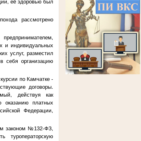
ции, её здоровью был
похода рассмотрено
 предпринимателем,
ых и индивидуальных
ких услуг, разместил
в себя организацию
скурсии по Камчатке -
тствующие договоры.
имый, действуя как
о оказанию платных
ссийской Федерации,
ным законом №132-ФЗ,
ть туроператорскую