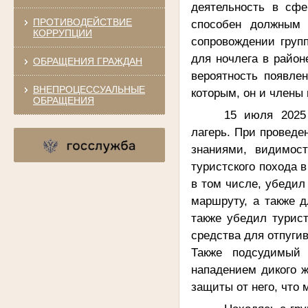
деятельность в сфе
ПРОТИВОДЕЙСТВИЕ
способен должным 
КОРРУПЦИИ
сопровождении групп
для ночлега в район
ОБРАЩЕНИЯ ГРАЖДАН
вероятность появле
ВНЕПРОЦЕССУАЛЬНЫЕ
которым, он и члены
ОБРАЩЕНИЯ
15 июля 2025
лагерь. При проведе
знаниями, видимос
туристского похода в
в том числе, убедил
маршруту, а также д
также убедил турис
средства для отпуги
Также подсудимый 
нападением дикого ж
защиты от него, что 