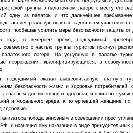
ппой в парке «Южно-Камчатский», подсудимый, достовер
уристской группы в палаточном лагере к месту его р
ший одну из палаток, и что дальнейшее пребывание
редставляет реальную опасность для всех участников п
ности, пообещав усилить меры безопасности защиты от 
 года, в вечернее время, подсудимый, пренебре
, совместно с частью группы туристов покинул распо
 палаточного лагеря. На уснувшую в палатке тури
ые повреждения, квалифицирующиеся, в совокупнос
ю.
м, подсудимый оказал вышеописанную платную тур
ниям безопасности жизни и здоровья потребителей, о
сь опасным для их жизни и здоровья, и привело к умы
аний и морального вреда, а потерпевшей женщине, по 
д здоровью.
рганизатора похода виновным в совершении преступлен
УК РФ, и назначил ему наказание в виде принудительных 
нием из заработной платы осуждённого 5 (пяти) % в д