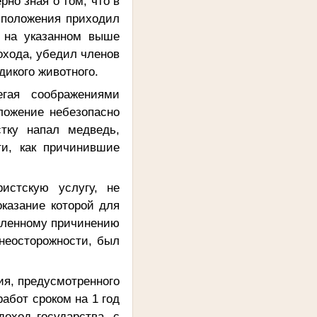
но зная о том, что в
асположения приходил
 на указанном выше
охода, убедил членов
дикого животного.
гая соображениями
ложение небезопасно
стку напал медведь,
ти, как причинившие
истскую услугу, не
казание которой для
шленному причинению
неосторожности, был
ия, предусмотренного
работ сроком на 1 год
оход государства, с