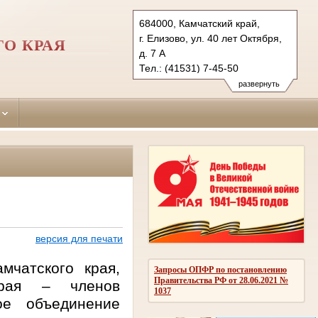
684000, Камчатский край,
г. Елизово, ул. 40 лет Октября,
О КРАЯ
д. 7 А
Тел.: (41531) 7-45-50
7-45-00 факс
развернуть
elizovsky.kam@sudrf.ru
версия для печати
мчатского края,
Запросы ОПФР по постановлению
Правительства РФ от 28.06.2021 №
края – членов
1037
ое объединение