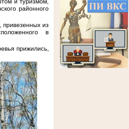
ртом и туризмом,
вского районного
, привезенных из
сположенного в
ревья прижились,