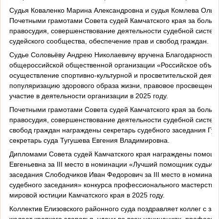
Судья Коваленко Марина Александровна и судья Комлева Ольг
Почетными грамотами Совета судей Камчатского края за большо
правосудия, совершенствование деятельности судебной систем
судейского сообщества, обеспечение прав и свобод граждан.
Судье Соловьёву Андрею Николаевичу вручена Благодарность К
общероссийской общественной организации «Российское объед
осуществление спортивно-культурной и просветительской деяте
популяризацию здорового образа жизни, правовое просвещение 
участие в деятельности организации в 2025 году.
Почетными грамотами Совета судей Камчатского края за большо
правосудия, совершенствование деятельности судебной систем
свобод граждан награждены секретарь судебного заседания Гус
секретарь суда Тугушева Евгения Владимировна.
Дипломами Совета судей Камчатского края награждены помощн
Евгеньевна за
III
место в номинации «Лучший помощник судьи» 
заседания Слободчиков Иван Федорович за III место в номинац
судебного заседания» конкурса профессионального мастерства
мировой юстиции Камчатского края в 2025 году.
Коллектив Елизовского районного суда поздравляет коллег с з
желает крепкого здоровья, удачи во всех начинаниях, професси